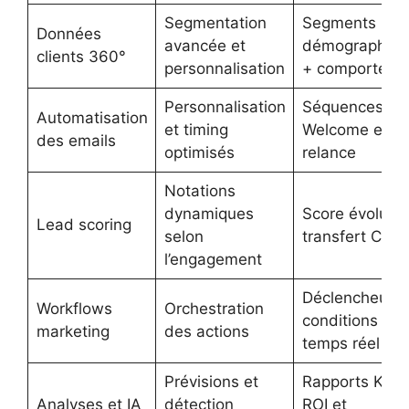
Segmentation
Segments
Données
avancée et
démographiqu
clients 360°
personnalisation
+ comporteme
Personnalisation
Séquences d
Automatisation
et timing
Welcome et d
des emails
optimisés
relance
Notations
dynamiques
Score évolutif 
Lead scoring
selon
transfert CRM
l’engagement
Déclencheurs 
Workflows
Orchestration
conditions en
marketing
des actions
temps réel
Prévisions et
Rapports KPI
Analyses et IA
détection
ROI et