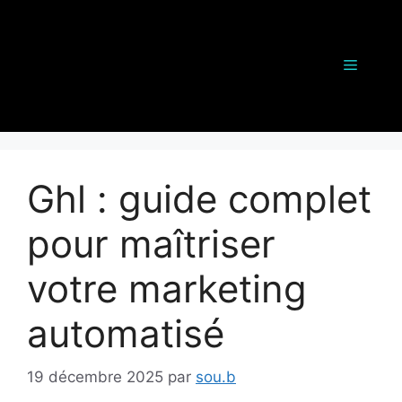
Aller
au
contenu
Menu
Ghl : guide complet
pour maîtriser
votre marketing
automatisé
19 décembre 2025
par
sou.b