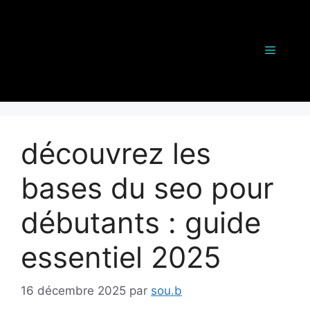
Aller
au
contenu
Menu
découvrez les
bases du seo pour
débutants : guide
essentiel 2025
16 décembre 2025
par
sou.b