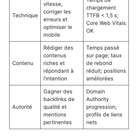
vitesse,
chargement
corriger les
Technique
TTFB < 1,5 s;
erreurs et
Core Web Vitals
optimiser le
OK
mobile
Rédiger des
Temps passé
contenus
sur page; taux
Contenu
riches et
de rebond
répondant à
réduit; positions
l’intention
améliorées
Gagner des
Domain
backlinks de
Authority
Autorité
qualité et
progression;
mentions
profils de liens
pertinentes
nets