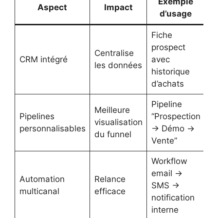
Exemple
Aspect
Impact
d’usage
Fiche
prospect
Centralise
CRM intégré
avec
les données
historique
d’achats
Pipeline
Meilleure
Pipelines
“Prospection
visualisation
personnalisables
→ Démo →
du funnel
Vente”
Workflow
email →
Automation
Relance
SMS →
multicanal
efficace
notification
interne