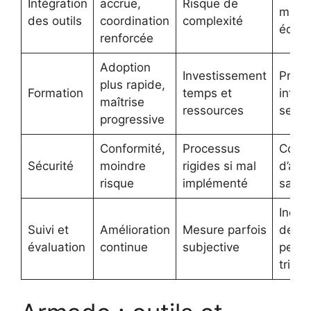
Intégration
accrue,
Risque de
multi
des outils
coordination
complexité
équip
renforcée
Adoption
Investissement
Prog
plus rapide,
Formation
temps et
inter
maîtrise
ressources
sema
progressive
Conformité,
Processus
Contr
Sécurité
moindre
rigides si mal
d’acc
risque
implémenté
sauv
Indic
Suivi et
Amélioration
Mesure parfois
de
évaluation
continue
subjective
perf
trimes