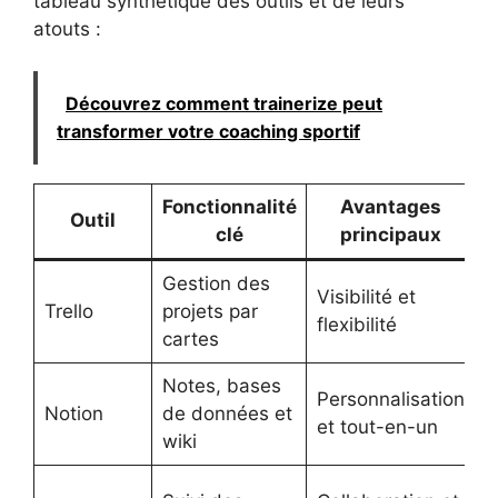
tableau synthétique des outils et de leurs
atouts :
Découvrez comment trainerize peut
transformer votre coaching sportif
Fonctionnalité
Avantages
Outil
clé
principaux
Gestion des
É
Visibilité et
Trello
projets par
p
flexibilité
cartes
f
Notes, bases
M
Personnalisation
Notion
de données et
t
et tout-en-un
wiki
a
P